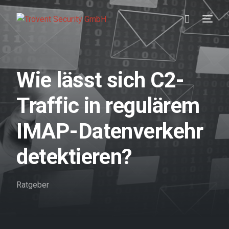
Prävention
Wie lässt sich C2-
Detektion
Traffic in regulärem
Reaktion
IMAP-Datenverkehr
Referenzen
detektieren?
Über uns
Ratgeber
Karriere
Wissen