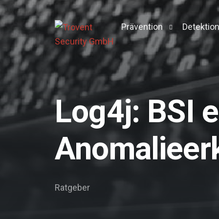
Prävention
Detektio
Pentesting
Managed 
Active Directory Pentest
Context 
Log4j: BSI 
Breach & Attack Simulati
Vulnerability Managemen
Anomalieer
Darkweb-Screening
Log-Management
Ratgeber