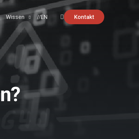
Kontakt
Wissen
//EN
Ratgeber
News
Security Advisories
un?