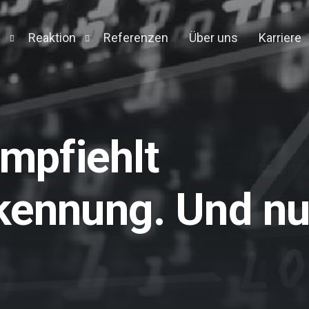
n
Reaktion
Referenzen
Über uns
Karriere
Detection and Response
Forensic Appliance
Engine
empfiehlt
on
t
kennung. Und n