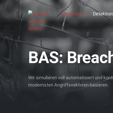
Prävention
Detektion
Pentesting
Managed 
Active Directory Pentest
Context 
BAS: Breach
Breach & Attack Simulati
Vulnerability Managemen
Darkweb-Screening
Wir simulieren voll automatisiert und kont
Log-Management
modernsten Angriffsvektoren basieren.