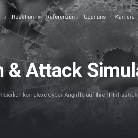
Reaktion
Referenzen
Über uns
Karriere
Detection and Response
Forensic Appliance
Engine
 & Attack Simul
on
t
inuierlich komplexe Cyber-Angriffe auf Ihre IT-Infrastru