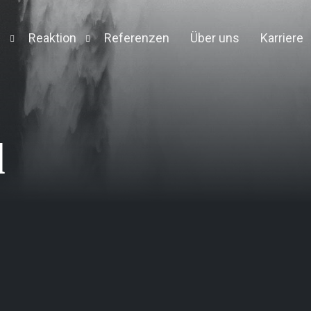
n
Reaktion
Referenzen
Über uns
Karriere
Detection and Response
Forensic Appliance
Engine
l
on
t