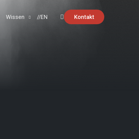
Kontakt
Wissen
//EN
Ratgeber
News
Security Advisories