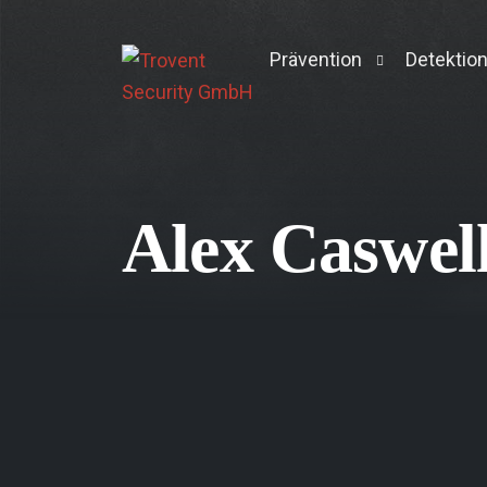
Prävention
Detektio
Pentesting
Managed 
Active Directory Pentest
Context 
Alex Caswel
Breach & Attack Simulati
Vulnerability Managemen
Darkweb-Screening
Log-Management