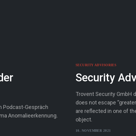
SECURITY ADVISORIES
der
Security Ad
Trovent Security GmbH di
does not escape “greater 
 Im Podcast-Gespräch
are reflected in one of t
ema Anomalieerkennung.
object.
10. NOVEMBER 2021